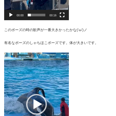
00:00
00:16
このポーズの時の歓声が一番大きかったかな(‘ω’)ノ
有名なポーズのしゃちほこポーズです。体が大きいです。
動
画
プ
レ
ー
ヤ
ー