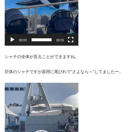
00:00
00:01
シャチの全体が見ることができますね。
巨体のシャチですが器用に尾びれで”さよなら～”してましたー。
動
画
プ
レ
ー
ヤ
ー