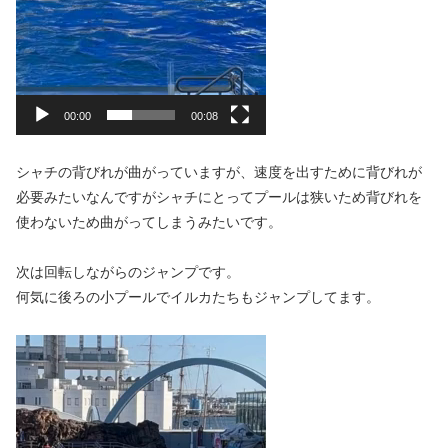
00:00
00:08
シャチの背びれが曲がっていますが、速度を出すために背びれが
必要みたいなんですがシャチにとってプールは狭いため背びれを
使わないため曲がってしまうみたいです。
次は回転しながらのジャンプです。
何気に後ろの小プールでイルカたちもジャンプしてます。
動
画
プ
レ
ー