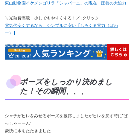
東山動物園イケメンゴリラ「シャバーニ」の現在！圧巻の大迫力
＼光熱費高騰！少しでもやすくする！／↓クリック
電気代安くするなら、シンプルに安い【しろくま電力（ぱわ
ー）】
ポーズをしっかり決めまし
た！その瞬間、、、
シャチがヒレをみせるポーズを披露しましたがヒレを戻ず時に”ば
っしゃーーん”
豪快に水をたたきました