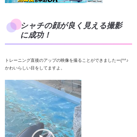
シャチの顔が良く見える撮影
に成功！
トレーニング直後のアップの映像を撮ることができましたー(^^♪
かわいらしい目をしてますよ。
動
画
プ
レ
ー
ヤ
ー