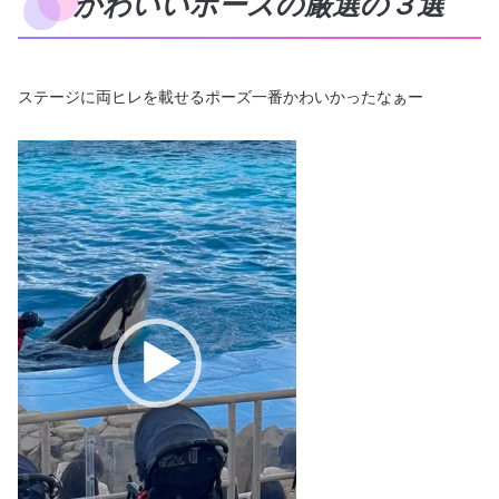
かわいいポーズの厳選の３選
ステージに両ヒレを載せるポーズ一番かわいかったなぁー
動
画
プ
レ
ー
ヤ
ー