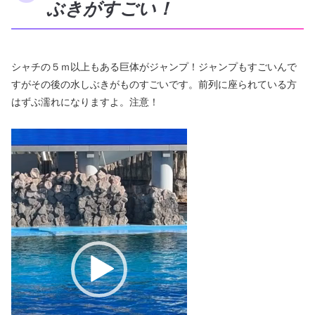
ぶきがすごい！
シャチの５ｍ以上もある巨体がジャンプ！ジャンプもすごいんで
すがその後の水しぶきがものすごいです。前列に座られている方
はずぶ濡れになりますよ。注意！
動
画
プ
レ
ー
ヤ
ー