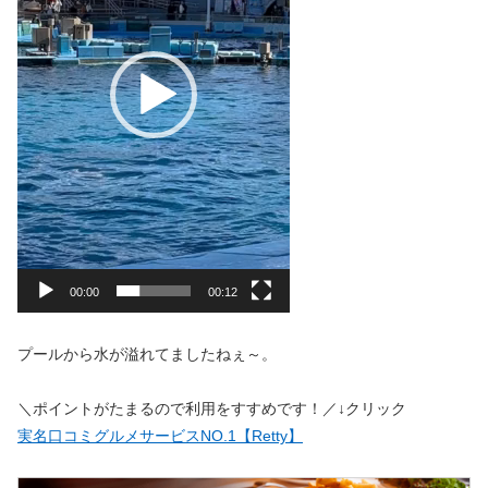
ヤ
ー
00:00
00:12
プールから水が溢れてましたねぇ～。
＼ポイントがたまるので利用をすすめです！／↓クリック
実名口コミグルメサービスNO.1【Retty】